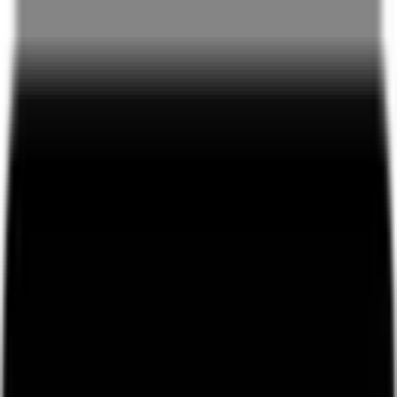
NEU:
Der grosse Mofahub Töffli Check ist jetzt live
NEU:
Jetzt gratis inserieren und dein Töffli verkaufen
NEU:
Finde den Wert deines Töfflis heraus
NEU:
Mit dem Code "NEWYEAR" 10% sparen
MOFA
HUB
Töffli
Ersatzteile
Gesuche
Snips
Neu
Community
Forum
Diskutiere & stelle Fragen
Mofahub Shop
Merch & Zubehör
Veranstaltungen
Events & Treffen