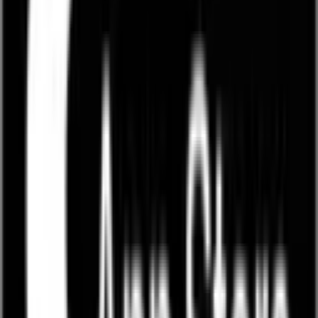
MOFA
HUB
Anmelden / Registrieren
Marktplatz
Töffli kaufen
Ersatzteile
Gesuche
Snips
Neu
Community
Forum
Veranstaltungen
Töffli Battle